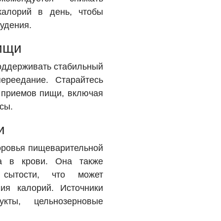
калорий в день, чтобы
худения.
ищи
оддерживать стабильный
ереедание. Старайтесь
 приемов пищи, включая
сы.
и
оровья пищеварительной
а в крови. Она также
 сытости, что может
ия калорий. Источники
кты, цельнозерновые