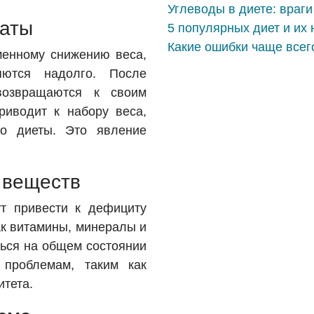
Углеводы в диете: враги
таты
5 популярных диет и их
Какие ошибки чаще всег
менному снижению веса,
яются надолго. После
озвращаются к своим
иводит к набору веса,
о диеты. Это явление
 веществ
ут привести к дефициту
ак витамины, минералы и
ться на общем состоянии
 проблемам, таким как
итета.