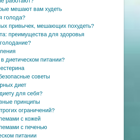
не работают?
орые мешают вам худеть
уя голода?
вых привычек, мешающих похудеть?
та: преимущества для здоровья
 голодание?
вления
 в диетическом питании?
лестерина
безопасные советы
рных диет
диету для себя?
овные принципы
строгих ограничений?
лемами с кожей
лемами с печенью
еском питании