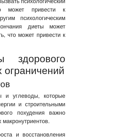
вызвать психологический
о может привести к
ругим психологическим
кончания диеты может
ь, что может привести к
ы здорового
х ограничений
тов
ы и углеводы, которые
ергии и строительными
ового похудения важно
 макронутриентов.
оста и восстановления