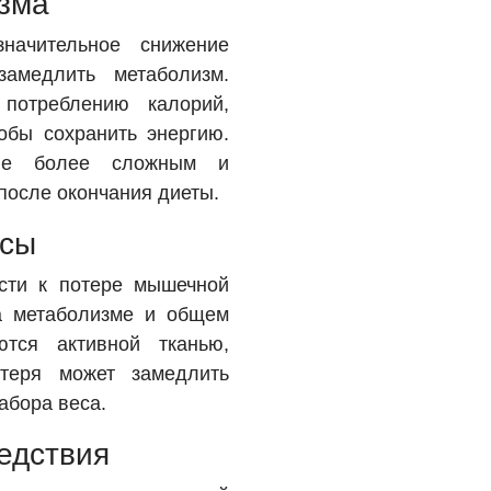
зма
начительное снижение
замедлить метаболизм.
 потреблению калорий,
обы сохранить энергию.
ние более сложным и
после окончания диеты.
ссы
сти к потере мышечной
на метаболизме и общем
тся активной тканью,
отеря может замедлить
абора веса.
едствия