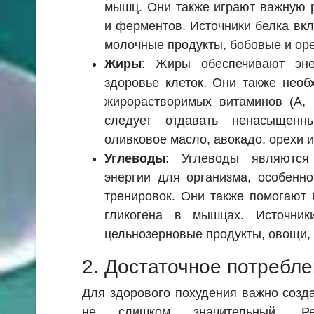
мышц. Они также играют важную р
и ферментов. Источники белка вкл
молочные продукты, бобовые и оре
Жиры
: Жиры обеспечивают эн
здоровье клеток. Они также нео
жирорастворимых витаминов (A, 
следует отдавать ненасыщенн
оливковое масло, авокадо, орехи и
Углеводы
: Углеводы являются
энергии для организма, особенн
тренировок. Они также помогают 
гликогена в мышцах. Источник
цельнозерновые продукты, овощи,
2. Достаточное потребл
Для здорового похудения важно созд
не слишком значительный. Рек