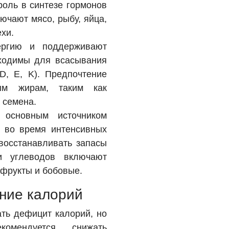
оль в синтезе гормонов
ючают мясо, рыбу, яйца,
хи.
ергию и поддерживают
бходимы для всасывания
D, E, K). Предпочтение
ым жирам, таким как
 семена.
 основным источником
о во время интенсивных
восстанавливать запасы
и углеводов включают
 фрукты и бобовые.
ение калорий
ать дефицит калорий, но
омендуется снижать