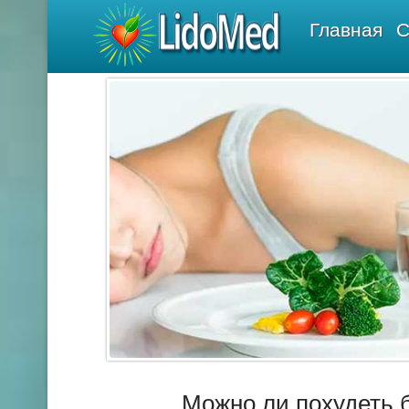
LidoMed
Главная
С
Можно ли похудеть б