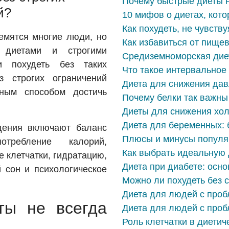
Почему быстрые диеты 
й?
10 мифов о диетах, кот
Как похудеть, не чувств
ремятся многие люди, но
Как избавиться от пище
 диетами и строгими
Средиземноморская дие
и похудеть без таких
Что такое интервальное
 строгих ограничений
Диета для снижения да
ным способом достичь
Почему белки так важны
Диеты для снижения хо
Диета для беременных: 
дения включают баланс
Плюсы и минусы популя
отребление калорий,
Как выбрать идеальную 
 клетчатки, гидратацию,
Диета при диабете: осн
й сон и психологическое
Можно ли похудеть без 
Диета для людей с проб
ты не всегда
Диета для людей с проб
Роль клетчатки в диетич