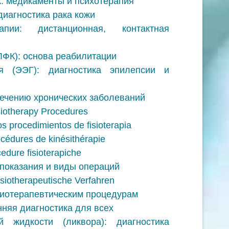
к: медикаменты и психотерапия
диагностика рака кожи
ии: дистанционная, контактная
ЛФК): основа реабилитации
я (ЭЭГ): диагностика эпилепсии и
ечению хронических заболеваний
siotherapy Procedures
s procedimientos de fisioterapia
océdures de kinésithérapie
cedure fisioterapiche
 показания и виды операций
ysiotherapeutische Verfahren
зиотерапевтическим процедурам
нняя диагностика для всех
й жидкости (ликвора): диагностика