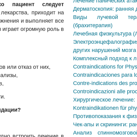
Лечение панических ата
ько пациент следует
Дерматоскопия: ранняя 
лекарства, приходит на
Виды лучевой терап
ажнения и выполняет все
(брахитерапия)
н играет огромную роль в
Лечебная физкультура (
Электроэнцефалографи
других нарушений мозга
Комплексный подход к л
Contraindications for Phy
в или отказ от них,
Contraindicaciones para lo
нализы,
Contre-indications des pr
в,
Controindicazioni alle pro
и.
Хирургическое лечение:
Kontraindikationen für ph
ндации?
Противопоказания к фи
Чек-апы и скрининги: ра
Анализ спинномозгово
дно встроить лечение в