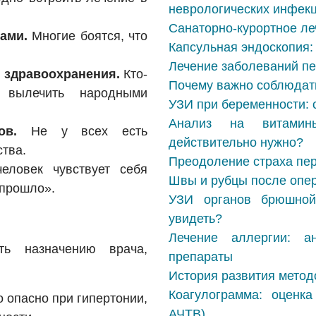
неврологических инфек
Санаторно-курортное ле
ами.
Многие боятся, что
Капсульная эндоскопия:
Лечение заболеваний печ
е здравоохранения.
Кто-
Почему важно соблюдат
 вылечить народными
УЗИ при беременности: 
Анализ на витамин
ов.
Не у всех есть
действительно нужно?
ства.
Преодоление страха пе
ловек чувствует себя
Швы и рубцы после опер
 прошло».
УЗИ органов брюшной
увидеть?
Лечение аллергии: а
ть назначению врача,
препараты
История развития метод
Коагулограмма: оценк
 опасно при гипертонии,
АЧТВ)