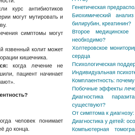
ности.
Генетическая предраспо
и курс антибиотиков
Биохимический анализ
рии могут мутировать и
билирубин, креатинин?
ву.
Второе медицинское 
ечения симптомы могут
необходимо?
Холтеровское монитори
й язвенный колит может
сердца
орации кишечника.
Психологическая поддер
ся:
когда лечение не
Индивидуальная психоте
ушили, пациент начинает
Комплаентность: почему
мают».
Побочные эффекты лечен
аентность?
Диагностика парази
существуют?
От симптома к диагнозу:
гда человек понимает
Диагностика у детей: ос
ё до конца.
Компьютерная томогра