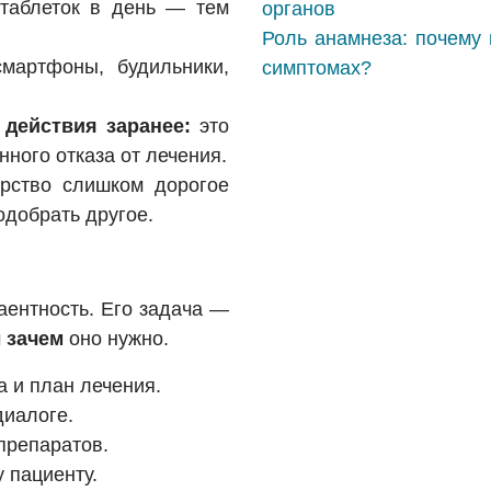
аблеток в день — тем
органов
Роль анамнеза: почему 
мартфоны, будильники,
симптомах?
действия заранее:
это
нного отказа от лечения.
рство слишком дорогое
добрать другое.
аентность. Его задача —
м
зачем
оно нужно.
 и план лечения.
диалоге.
препаратов.
 пациенту.