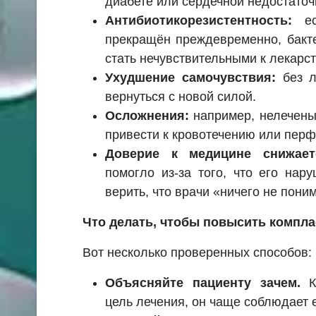
диабете или сердечной недостаточ
Антибиотикорезистентность:
есл
прекращён преждевременно, бакте
стать нечувствительными к лекарст
Ухудшение самочувствия:
без л
вернуться с новой силой.
Осложнения:
например, нелечены
привести к кровотечению или перф
Доверие к медицине снижает
помогло из-за того, что его нар
верить, что врачи «ничего не пони
Что делать, чтобы повысить компл
Вот несколько проверенных способов:
Объясняйте пациенту зачем.
Ко
цель лечения, он чаще соблюдает е