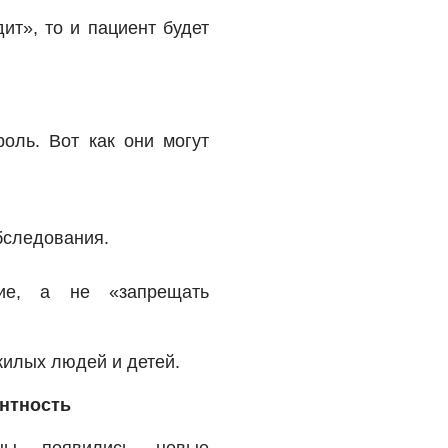
ит», то и пациент будет
оль. Вот как они могут
бследования.
ие, а не «запрещать
жилых людей и детей.
нтность