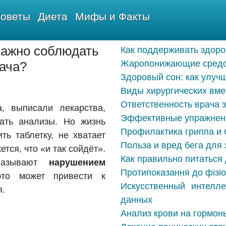
оветы
Диета
Мифы и Факты
важно соблюдать
Как поддерживать здоро
Жаропонижающие средств
ача?
Здоровый сон: как улучш
Виды хирургических вме
Ответственность врача 
, выписали лекарства,
Эффективные упражнени
ать анализы. Но жизнь
Профилактика гриппа и 
ь таблетку, не хватает
Польза и вред бега для
тся, что «и так сойдёт».
Как правильно питаться
называют
нарушением
Протипоказання до фізі
то может привести к
Искусственный интелле
я.
данных
Анализ крови на гормон